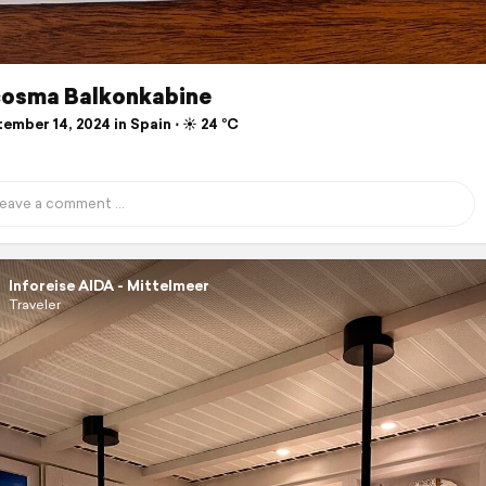
osma Balkonkabine
mber 14, 2024 in Spain ⋅ ☀️ 24 °C
Inforeise AIDA - Mittelmeer
Traveler