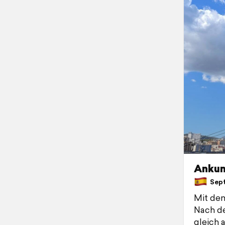
Ankunf
Septe
Mit dem
Nach de
gleich 