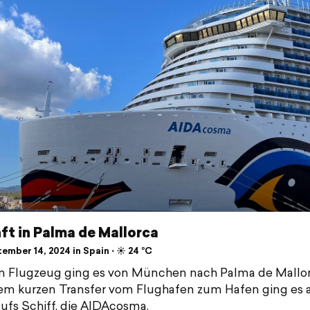
t in Palma de Mallorca
mber 14, 2024 in Spain ⋅ ☀️ 24 °C
 Flugzeug ging es von München nach Palma de Mallor
m kurzen Transfer vom Flughafen zum Hafen ging es 
aufs Schiff, die AIDAcosma.