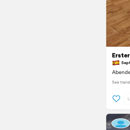
Erste
Septe
Abende
See trans