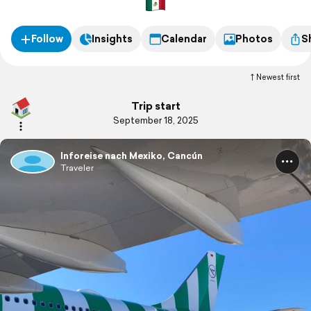
Follow
Insights
Calendar
Photos
S
Newest first
Trip start
September 18, 2025
Inforeise nach Mexiko, Cancún
Traveler