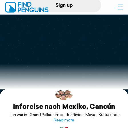
Sign up
Log in
Home
Print a book
Flyover video
Explore
Inforeise nach Mexiko, Cancún
Support
Ich war im Grand Palladium an der Riviera Maya - Kultur und
Natur trifft Moderne 🌴🏖️🇲🇽
Read more