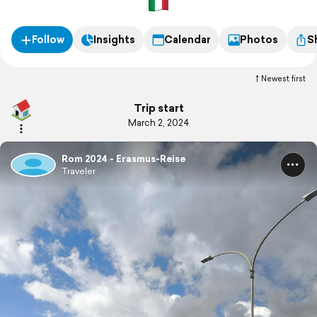
Follow
Insights
Calendar
Photos
S
Newest first
Trip start
March 2, 2024
Rom 2024 - Erasmus-Reise
Traveler