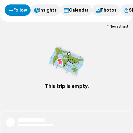
Follow
Insights
Calendar
Photos
S
Newest first
This trip is empty.