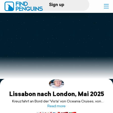
Sign up
Log in
Home
Print a book
Flyover video
Explore
Lissabon nach London, Mai 2025
Support
Kreuzfahrt an Bord der 'Vista' von Oceania Cruises, von
Lissabon nach Southampton
Read more