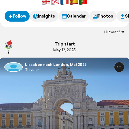
Follow
Insights
Calendar
Photos
S
Newest first
Trip start
May 12, 2025
Lissabon nach London, Mai 2025
Traveler