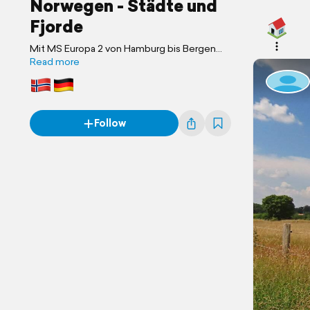
Norwegen - Städte und
Fjorde
Mit MS Europa 2 von Hamburg bis Bergen
und retour
Read more
Follow