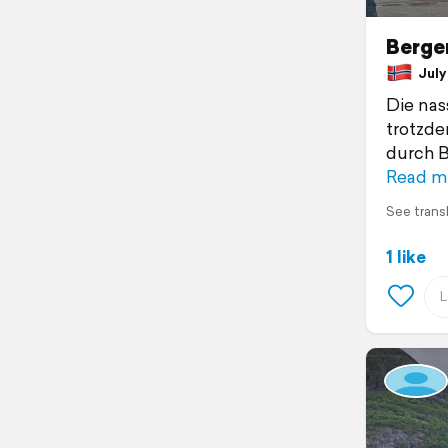
Berge
July 
Die nas
trotzde
durch B
Read m
See trans
1 like