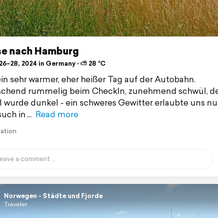
se nach Hamburg
26–28, 2024 in Germany ⋅ ⛅ 28 °C
ein sehr warmer, eher heißer Tag auf der Autobahn.
schend rummelig beim CheckIn, zunehmend schwül, d
wurde dunkel - ein schweres Gewitter erlaubte uns nu
uch in
Read more
lation
Norwegen - Städte und Fjorde
Traveler