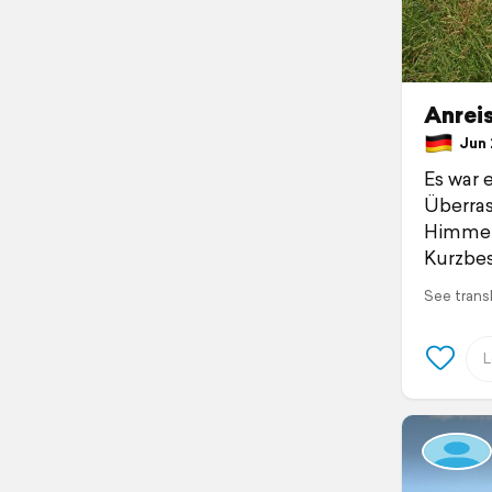
Anrei
Jun 
Es war 
Überra
Himmel 
Kurzbes
See trans