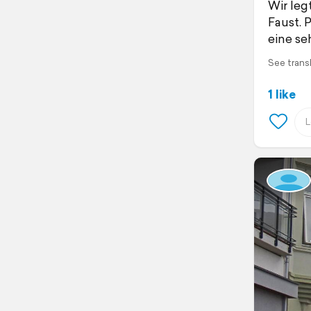
Wir leg
Faust. 
eine se
See trans
1 like