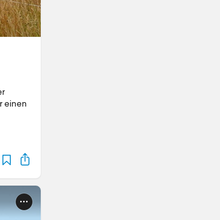
er
r einen