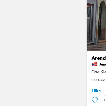
Arend
June
Eine Kl
See trans
1 like