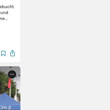
ebucht.
 und
nne