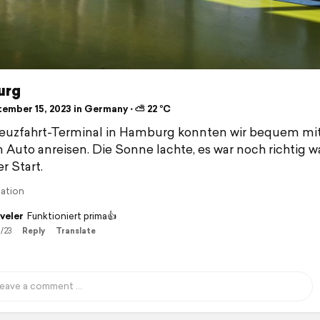
urg
ember 15, 2023 in Germany ⋅ ⛅ 22 °C
euzfahrt-Terminal in Hamburg konnten wir bequem mi
 Auto anreisen. Die Sonne lachte, es war noch richtig w
r Start.
lation
veler
Funktioniert prima👍
1/23
Reply
Translate