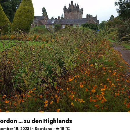
ordon ... zu den Highlands
mber 18, 2023 in Scotland ⋅ ☁️ 18 °C