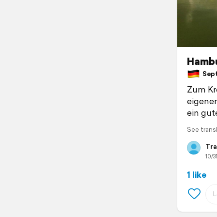
Hamb
Sept
Zum Kr
eigenen
ein gute
See trans
Tra
10/3
1 like