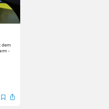
t dem
arm -