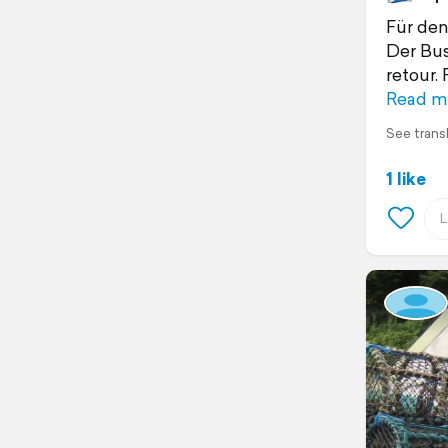
Für den
Der Bus
retour.
Read m
See trans
1 like