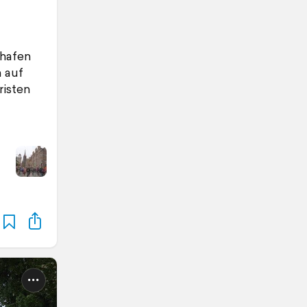
rhafen
 auf
risten