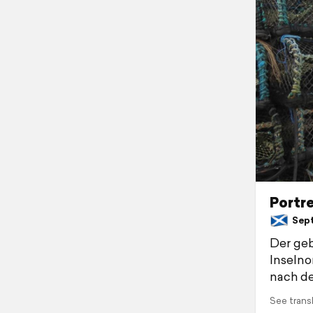
Portre
Septe
Der geb
Inselno
nach de
See trans