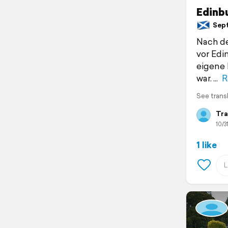
Edinb
Sept
Nach de
vor Ed
eigene 
war.
R
See trans
Tra
10/3
1 like