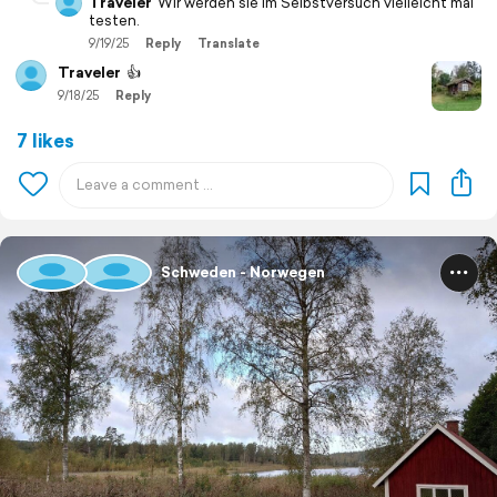
Traveler
Wir werden sie im Selbstversuch vielleicht mal
testen.
9/19/25
Reply
Translate
Traveler
👍
9/18/25
Reply
7 likes
Schweden - Norwegen