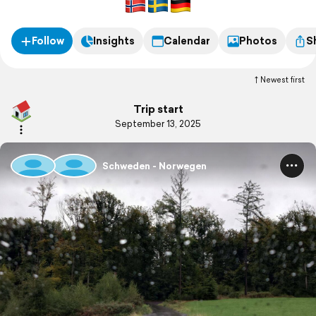
Follow
Insights
Calendar
Photos
S
Newest first
Trip start
September 13, 2025
Schweden - Norwegen