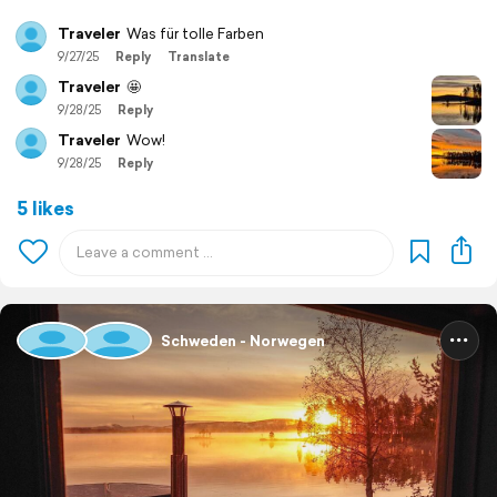
Traveler
Was für tolle Farben
9/27/25
Reply
Translate
Traveler
🤩
9/28/25
Reply
Traveler
Wow!
9/28/25
Reply
5 likes
Schweden - Norwegen