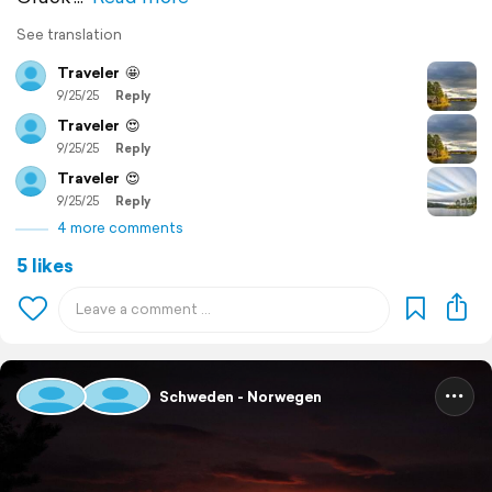
See translation
Traveler
🤩
9/25/25
Reply
Traveler
😍
9/25/25
Reply
Traveler
😍
9/25/25
Reply
4 more comments
5 likes
Schweden - Norwegen