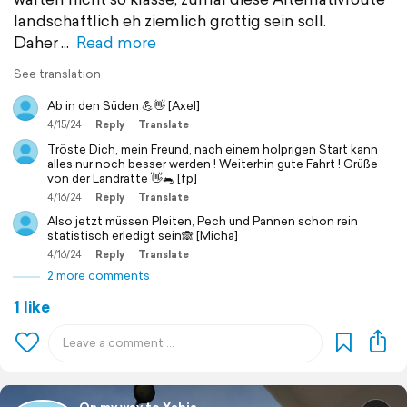
landschaftlich eh ziemlich grottig sein soll.
Daher
Read more
See translation
Ab in den Süden 💪👋 [Axel]
4/15/24
Reply
Translate
Tröste Dich, mein Freund, nach einem holprigen Start kann
alles nur noch besser werden ! Weiterhin gute Fahrt ! Grüße
von der Landratte 👋🐀 [fp]
4/16/24
Reply
Translate
Also jetzt müssen Pleiten, Pech und Pannen schon rein
statistisch erledigt sein🙈 [Micha]
4/16/24
Reply
Translate
2 more comments
1 like