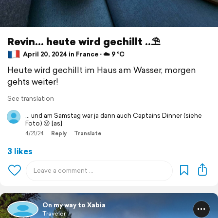
Revin... heute wird gechillt ..⛱️
April 20, 2024 in France ⋅ ☁️ 9 °C
Heute wird gechillt im Haus am Wasser, morgen
gehts weiter!
See translation
… und am Samstag war ja dann auch Captains Dinner (siehe
Foto) 😜 [as]
4/21/24
Reply
Translate
3 likes
On my way to Xabia
Traveler