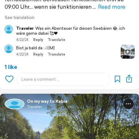
09:00 Uhr.... wenn sie funktionieren
Read more
See translation
Traveler
Was ein Abenteuer für diesen Seebären 😂, ich
wäre gerne dabei 🥰❤️
4/22/24
Reply
Translate
Bist ja bald da ;-) [M]
4/22/24
Reply
Translate
1 like
On my way to Xabia
Traveler