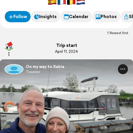
Follow
Insights
Calendar
Photos
S
Newest first
Trip start
April 11, 2024
On my way to Xabia
Traveler