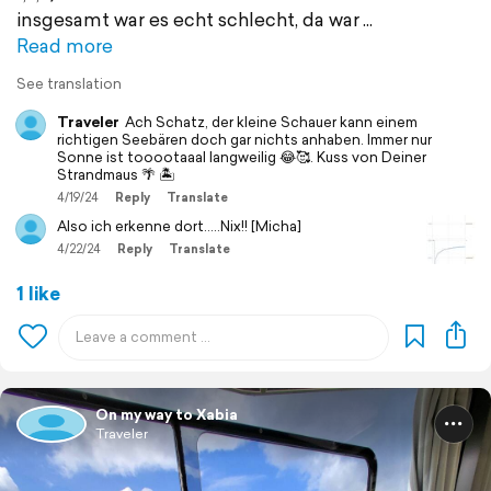
insgesamt war es echt schlecht, da war
Read more
See translation
Traveler
Ach Schatz, der kleine Schauer kann einem
richtigen Seebären doch gar nichts anhaben. Immer nur
Sonne ist tooootaaal langweilig 😂🥰. Kuss von Deiner
Strandmaus 🌴 🏝️
4/19/24
Reply
Translate
Also ich erkenne dort.....Nix!! [Micha]
4/22/24
Reply
Translate
1 like
On my way to Xabia
Traveler