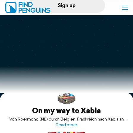
Sign up
Log in
Home
Print a book
Flyover video
Explore
On my way to Xabia
Support
Von Roermond (NL) durch Belgien, Frankreich nach Xabia an
der spanischen Ostküste
Read more