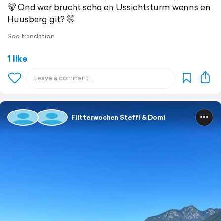
🐻 Ond wer brucht scho en Ussichtsturm wenns en
Huusberg git? 🤭
See translation
1 like
Flitterwochen Steffi & Domi