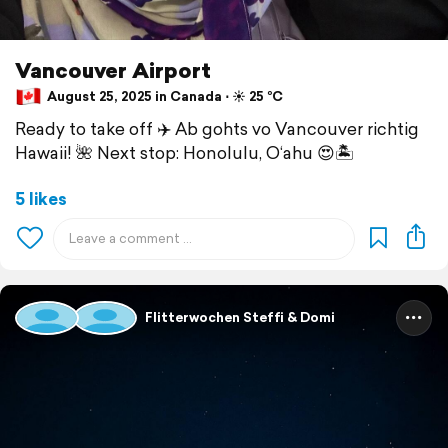
Vancouver Airport
August 25, 2025 in Canada ⋅ ☀️ 25 °C
Ready to take off ✈️ Ab gohts vo Vancouver richtig
Hawaii! 🌺 Next stop: Honolulu, O‘ahu 😍🏝️
5 likes
Flitterwochen Steffi & Domi