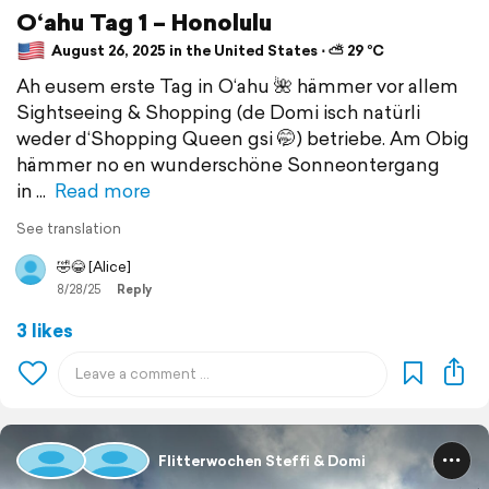
O‘ahu Tag 1 – Honolulu
August 26, 2025 in the United States ⋅ ⛅ 29 °C
Ah eusem erste Tag in O‘ahu 🌺 hämmer vor allem
Sightseeing & Shopping (de Domi isch natürli
weder d‘Shopping Queen gsi 🤭) betriebe. Am Obig
hämmer no en wunderschöne Sonneontergang
in
Read more
See translation
🤣😂 [Alice]
8/28/25
Reply
3 likes
Flitterwochen Steffi & Domi