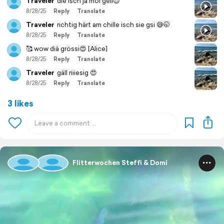
Traveler
die isch ja mol geil😍
8/28/25
Reply
Translate
Traveler
richtig härt am chille isch sie gsi 😅🤭
8/28/25
Reply
Translate
🥰 wow diä grössi😍 [Alice]
8/28/25
Reply
Translate
Traveler
gäll riiiesig 😍
8/28/25
Reply
Translate
3 likes
Flitterwochen Steffi & Domi