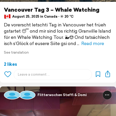
Vancouver Tag 3 – Whale Watching
August 25, 2025 in Canada ⋅ ☀️ 20 °C
De vorerscht letschti Tag in Vancouver het früeh
gstartet 😴 ond mir sind los richtig Granville Island
för en Whale Watching Tour. 🐳😍 Ond tatsächlech
isch s‘Glöck of eusere Siite gsi ond
Read more
See translation
2 likes
Flitterwochen Steffi & Domi