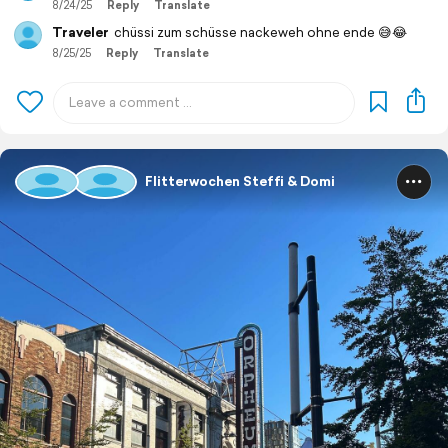
8/24/25
Reply
Translate
Traveler
chüssi zum schüsse nackeweh ohne ende 😅😂
8/25/25
Reply
Translate
Flitterwochen Steffi & Domi