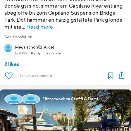
donde gsi sind, simmer am Capilano River entlang
abegloffe bis zom Capilano Suspension Bridge
Park. Döt hämmer en härzig gstaltete Park gfonde
mit ere
Read more
See translation
Mega schön🥰 [Alice]
8/25/25
Reply
Translate
2 likes
Flitterwochen Steffi & Domi