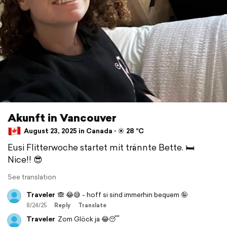
Akunft in Vancouver
August 23, 2025 in Canada ⋅ ☀️ 28 °C
Eusi Flitterwoche startet mit trännte Bette. 🛏️
Nice!! 😎
See translation
Traveler
🙈 😂😅 - hoff si sind immerhin bequem 🤪
8/24/25
Reply
Translate
Traveler
Zom Glöck ja 😂😴