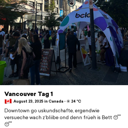
Vancouver Tag 1
August 23, 2025 in Canada ⋅ ☀️ 24 °C
Downtown go uskundschafte, ergendwie
versueche wach z‘bliibe ond denn früeh is Bett 😴
😴