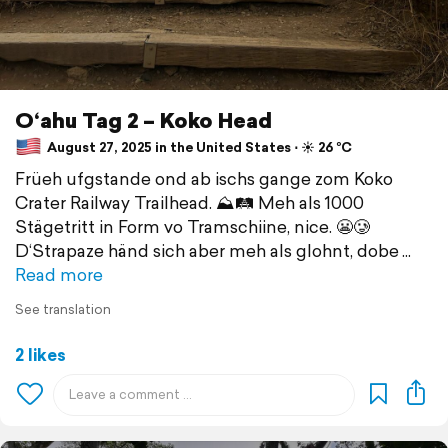
O‘ahu Tag 2 – Koko Head
August 27, 2025 in the United States ⋅ ☀️ 26 °C
Früeh ufgstande ond ab ischs gange zom Koko
Crater Railway Trailhead. ⛰️🛤️ Meh als 1000
Stägetritt in Form vo Tramschiine, nice. 😬🥲
D‘Strapaze händ sich aber meh als glohnt, dobe
Read more
See translation
2 likes