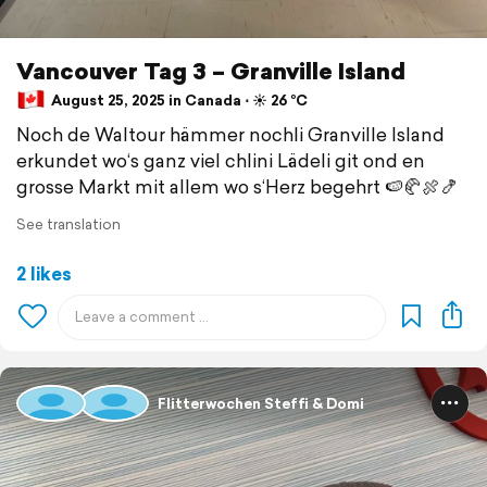
Vancouver Tag 3 – Granville Island
August 25, 2025 in Canada ⋅ ☀️ 26 °C
Noch de Waltour hämmer nochli Granville Island
erkundet wo‘s ganz viel chlini Lädeli git ond en
grosse Markt mit allem wo s‘Herz begehrt 🍉🥐🍖🍤
See translation
2 likes
Flitterwochen Steffi & Domi