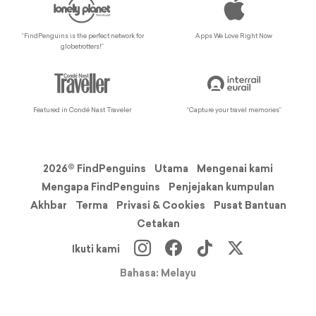
“FindPenguins is the perfect network for
Apps We Love Right Now
globetrotters!”
Featured in Condé Nast Traveler
“Capture your travel memories”
2026© FindPenguins
Utama
Mengenai kami
Mengapa FindPenguins
Penjejakan kumpulan
Akhbar
Terma
Privasi & Cookies
Pusat Bantuan
Cetakan
Ikuti kami
Bahasa: Melayu