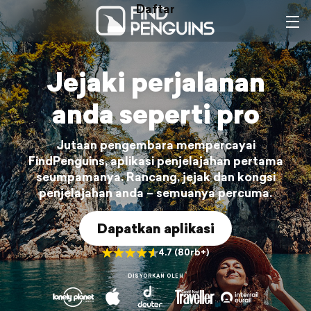
Daftar
Daftar masuk
Jejaki perjalanan
anda seperti pro
Jutaan pengembara mempercayai
FindPenguins, aplikasi penjelajahan pertama
seumpamanya. Rancang, jejak dan kongsi
penjelajahan anda – semuanya percuma.
Dapatkan aplikasi
4.7 (80rb+)
DISYORKAN OLEH