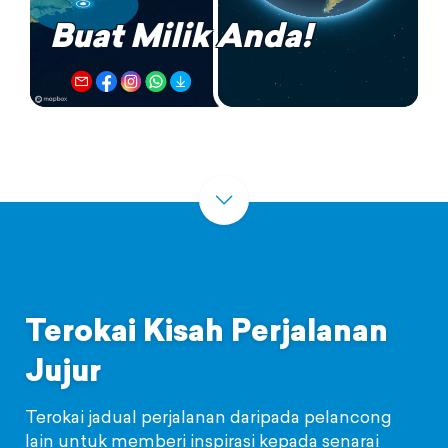
Buat Milik Anda!
Terokai Kisah Perjalanan
Jujur
Terokai jadual perjalanan daripada pelancong
lain untuk memberi inspirasi kepada senarai