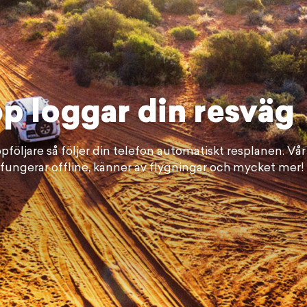
p loggar din resväg
pföljare så följer din telefon automatiskt resplanen. Vår
 fungerar offline, känner av flygningar och mycket mer!