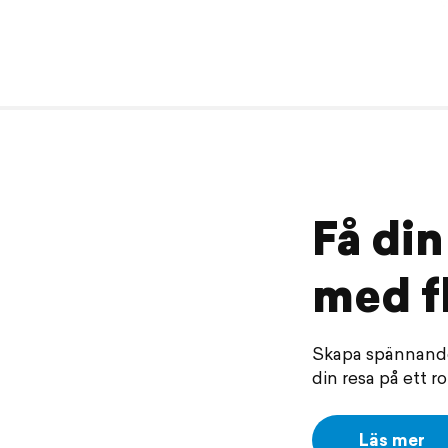
Få din
med f
Skapa spännande 
din resa på ett r
Läs mer