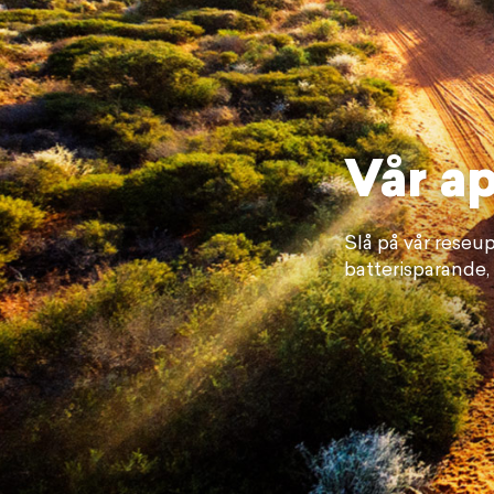
Vår ap
Slå på vår reseup
batterisparande,