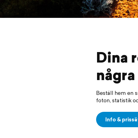
Dina r
några
Beställ hem en s
foton, statistik
Info & priss