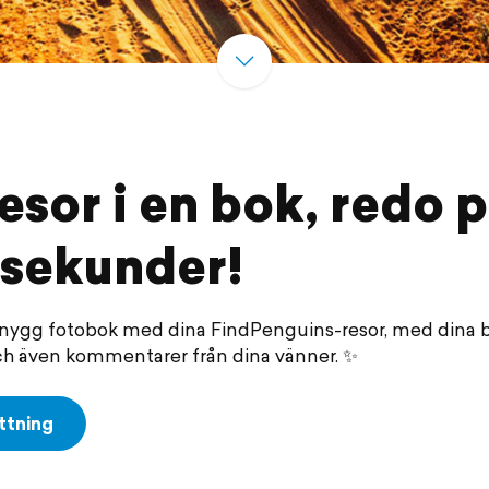
esor i en bok, redo 
 sekunder!
nygg fotobok med dina FindPenguins-resor, med dina ber
 och även kommentarer från dina vänner. ✨
ättning