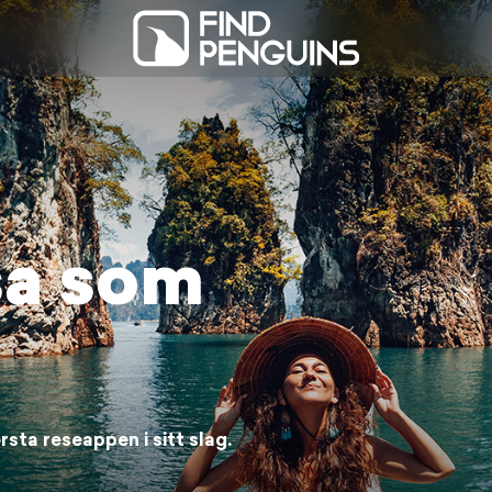
sa som
rsta reseappen i sitt slag.