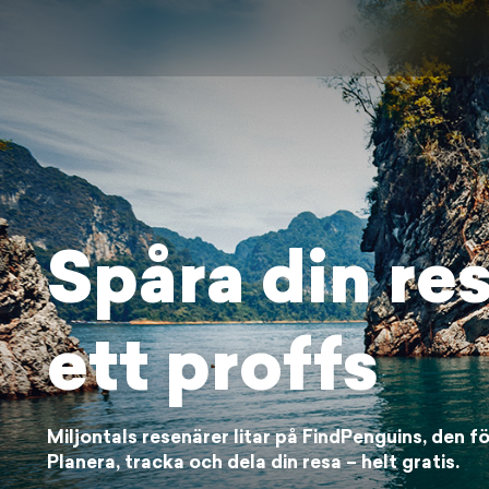
Spåra din re
ett proffs
Miljontals resenärer litar på FindPenguins, den fö
Planera, tracka och dela din resa – helt gratis.