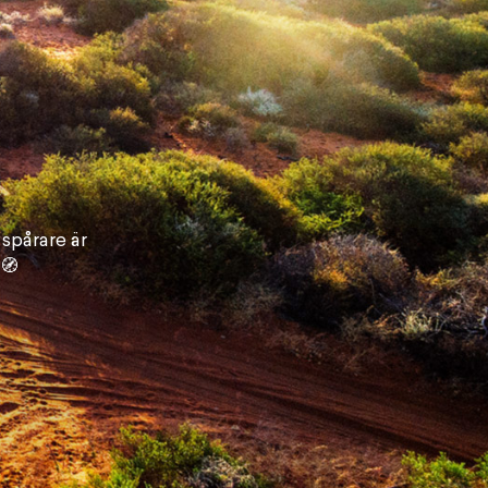
 spårare är
 🧭