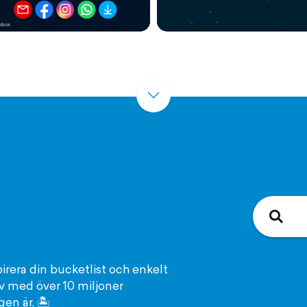
pirera din bucketlist och enkelt
kiv med över 10 miljoner
n är. 🏝️️