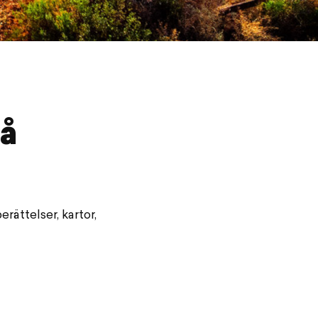
på
ättelser, kartor,