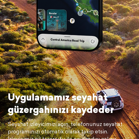
Uygulamamız seyahat
güzergahınızı kaydeder
Seyahat izleyicimizi açın, telefonunuz seyahat
programınızı otomatik olarak takip etsin.
İzleyicimiz pil tasarrufu ile çevrimdışı çalışır,