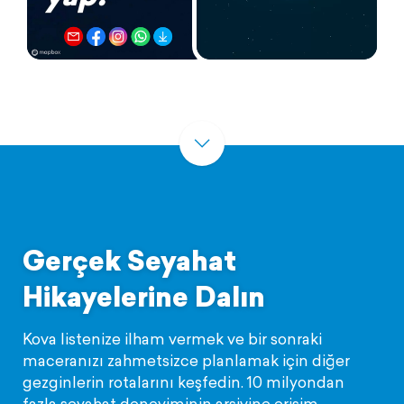
Gerçek Seyahat
Hikayelerine Dalın
Kova listenize ilham vermek ve bir sonraki
maceranızı zahmetsizce planlamak için diğer
gezginlerin rotalarını keşfedin. 10 milyondan
fazla seyahat deneyiminin arşivine erişim