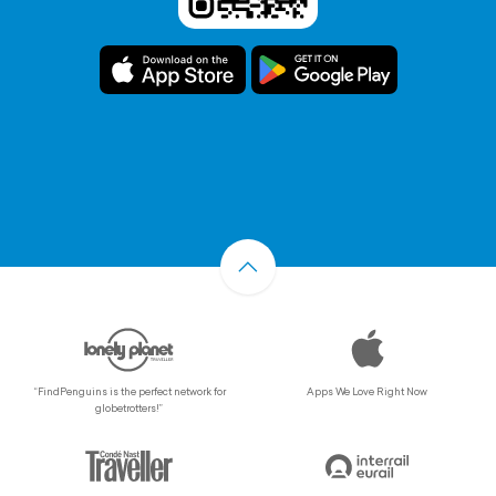
“FindPenguins is the perfect network for
Apps We Love Right Now
globetrotters!”