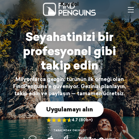
Kaydol
Oturum aç
Seyahatinizi bir
profesyonel gibi
takip edin
Milyonlarca gezgin, türünün ilk örneği olan
FindPenguins'e güveniyor. Gezinizi planlayın,
takip edin ve paylaşın — tamamen ücretsiz.
Uygulamayı alın
4.7 (80b+)
TARAFINDAN ÖNERILDI