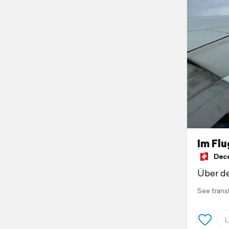
Im Flu
Dece
Über de
See trans