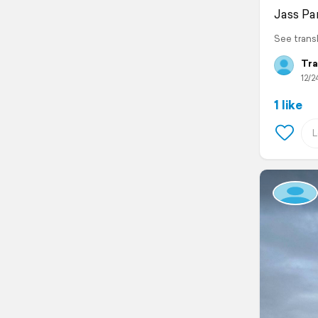
Jass Pa
See trans
Tra
12/2
1 like