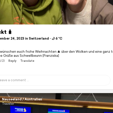
kt 🧳
ber 24, 2023 in Switzerland ⋅ 🌙 6 °C
 wünschen euch frohe Weihnachten 🎄 über den Wolken und eine ganz to
be Grüße aus Schwellbeunn [Franziska]
4/23
Reply
Translate
Neuseeland / Australien
Traveler