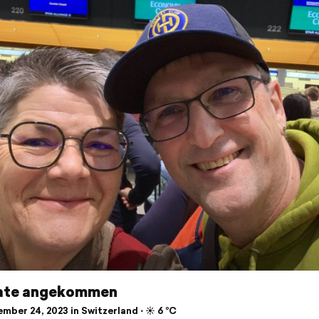
ate angekommen
ber 24, 2023 in Switzerland ⋅ ☀️ 6 °C