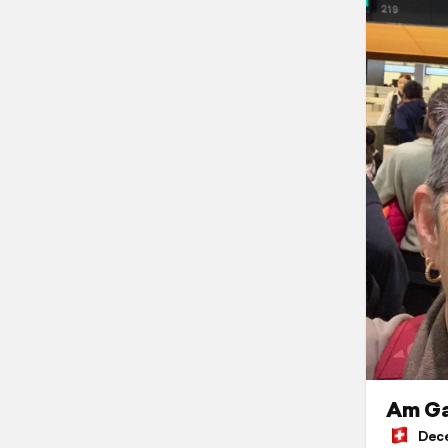
Am G
Decem