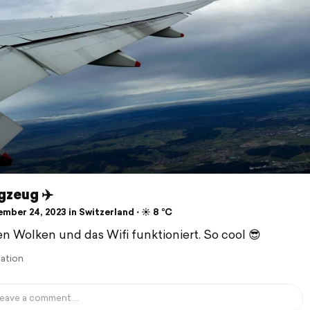
gzeug ✈️
mber 24, 2023 in Switzerland ⋅ ☀️ 8 °C
n Wolken und das Wifi funktioniert. So cool 😎
lation