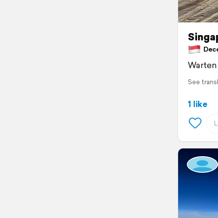
Singap
Dece
Warten 
See trans
1 like