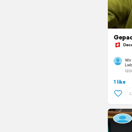
Gepac
Decem
Wir
Lie
12/2
1 like