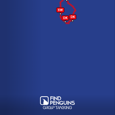
SW
DK
DK