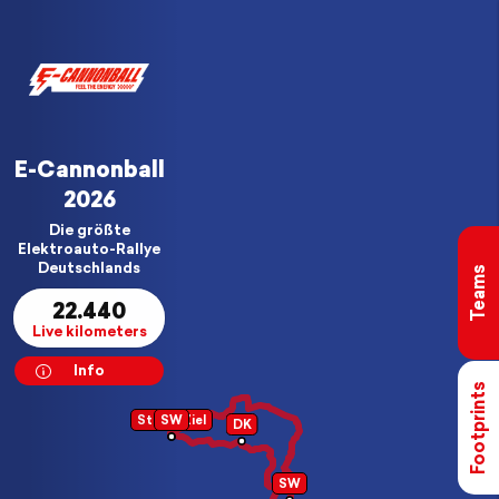
E-Cannonball
2026
Die größte
Elektroauto-Rallye
Deutschlands
Teams
22.440
Live kilometers
Info
Footprints
Start / Ziel
SW
DK
SW