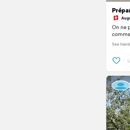
Prépar
Augu
On ne p
comme 
See trans