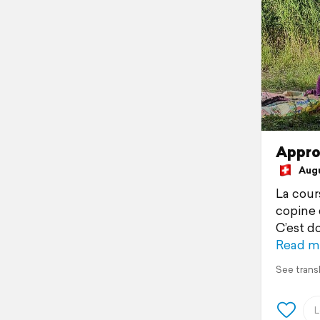
Approp
Augus
La cour
copine 
C’est d
Read m
See trans