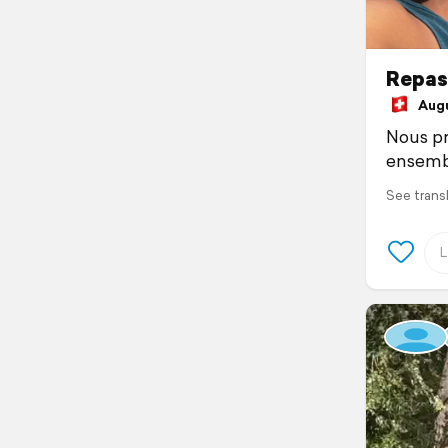
Repas
Augus
Nous pr
ensemb
See trans