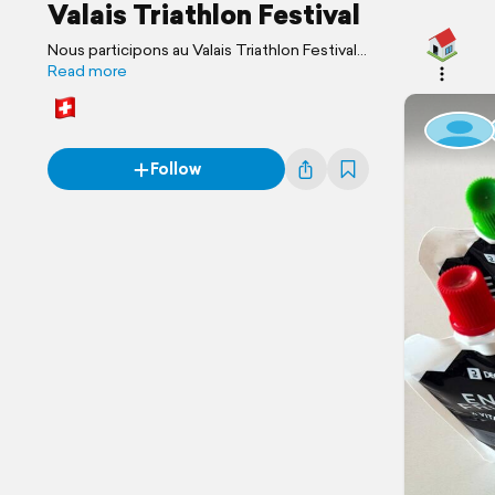
Valais Triathlon Festival
Nous participons au Valais Triathlon Festival
👱🏻‍♂️ Short Triathlon : 🏊 500m / 🚴 20km / 🏃
Read more
5km
👩🏻 Swimrun Sprint : 17km 🏊🏻‍♀️🏃🏻‍♀️
Follow