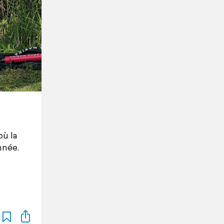
où la
nnée.