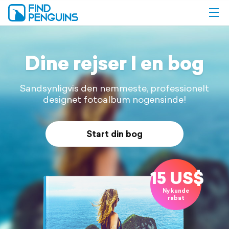
Dine rejser I
en bog
Sandsynligvis den nemmeste, professionelt
designet
fotoalbum nogensinde!
Start din bog
15 US$
Ny kunde
rabat