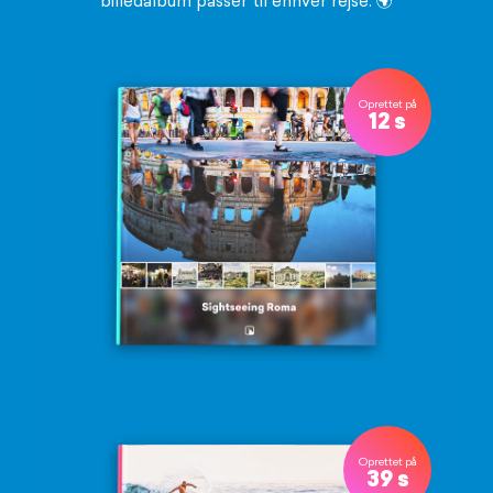
billedalbum passer til enhver rejse. 🌍
Oprettet på
12 s
Oprettet på
39 s