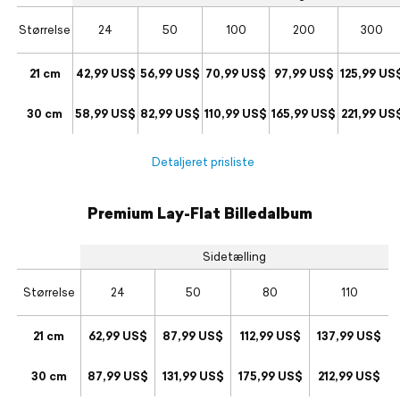
Størrelse
24
50
100
200
300
21 cm
42,99 US$
56,99 US$
70,99 US$
97,99 US$
125,99 US
30 cm
58,99 US$
82,99 US$
110,99 US$
165,99 US$
221,99 US
Detaljeret prisliste
Premium Lay-Flat Billedalbum
Sidetælling
Størrelse
24
50
80
110
21 cm
62,99 US$
87,99 US$
112,99 US$
137,99 US$
30 cm
87,99 US$
131,99 US$
175,99 US$
212,99 US$