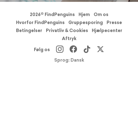
2026© FindPenguins
Hjem
Om os
Hvorfor FindPenguins
Gruppesporing
Presse
Betingelser
Privatliv & Cookies
Hjælpecenter
Aftryk
Følg os
Sprog: Dansk