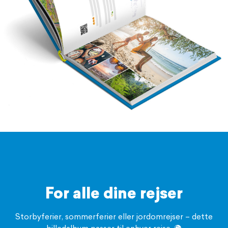
For alle dine rejser
Storbyferier, sommerferier eller jordomrejser – dette