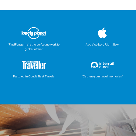
“FindPenguins is the perfect network for
Apps We Love Right Now
globetrotters!”
Featured in Condé Nast Traveler
“Capture your travel memories”