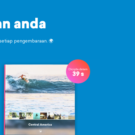
n anda
 setiap pengembaraan. 🌍
Dicipta dalam
39 s