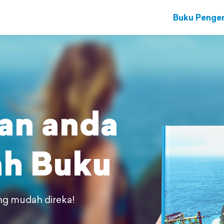
Buku Penge
an anda
h Buku
ing
mudah direka!