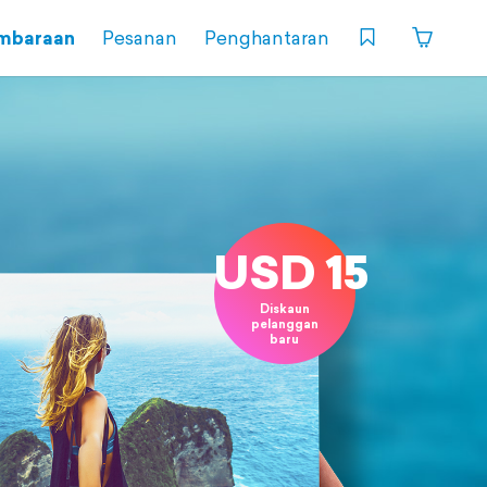
mbaraan
Pesanan
Penghantaran
USD 15
Diskaun
pelanggan
baru