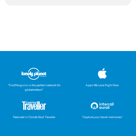
“FindPenguins is the perfect network for
Apps We Love Right Now
globetrotters!”
Featured in Condé Nast Traveler
“Capture your travel memories”