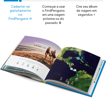
Cadastre-se
Começar a usar
Crie seu álbum
gratuitamente
o FindPenguins
de viagem em
no
em uma viagem
segundos ⚡️
FindPenguins 🫶
próxima ou do
passado 🐧