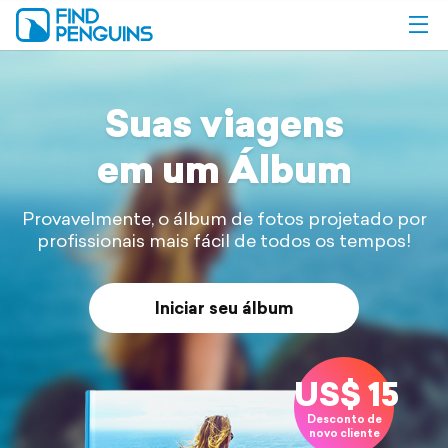
Suas viagens
em um Álbum
Provavelmente, o álbum de fotos projetado por
profissionais mais fácil de
todos os tempos!
Iniciar seu álbum
US$ 15
Desconto de
novo cliente