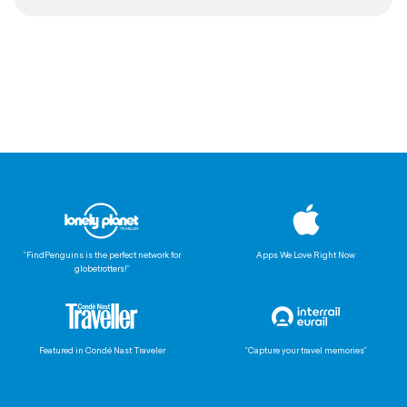
“FindPenguins is the perfect network for
Apps We Love Right Now
globetrotters!”
Featured in Condé Nast Traveler
“Capture your travel memories”