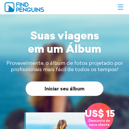
Suas viagens
em um Álbum
Provavelmente, o álbum de fotos projetado por
profissionais mais fácil de
todos os tempos!
Iniciar seu álbum
US$ 15
Desconto de
novo cliente