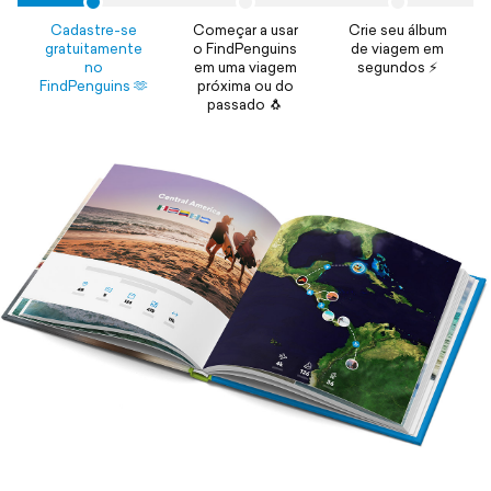
Cadastre-se
Começar a usar
Crie seu álbum
gratuitamente
o FindPenguins
de viagem em
no
em uma viagem
segundos ⚡️
FindPenguins 🫶
próxima ou do
passado 🐧