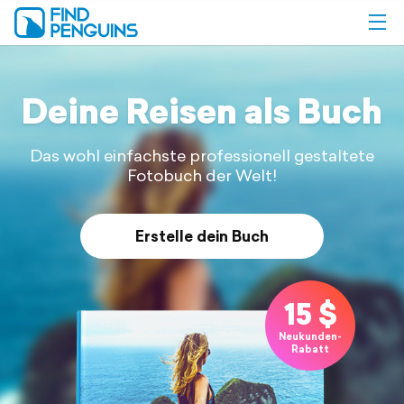
Deine Reisen
als Buch
Das wohl einfachste professionell gestaltete
Fotobuch der Welt!
Erstelle dein Buch
15 $
Neukunden-
Rabatt