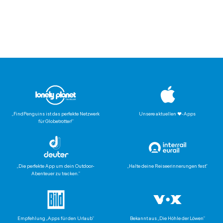
„FindPenguins ist das perfekte Netzwerk
Unsere aktuellen ♥-Apps
für Globetrotter!
”
„Die perfekte App um dein Outdoor-
„Halte deine Reiseerinnerungen fest”
Abenteuer zu tracken.”
Empfehlung „Apps für den Urlaub”
Bekannt aus „Die Höhle der Löwen”