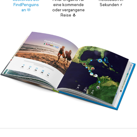
FindPenguins
eine kommende
Sekunden ⚡️
an 🫶
oder vergangene
Reise 🐧