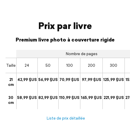
Prix par livre
Premium livre photo à couverture rigide
Nombre de pages
Taille
24
50
100
200
300
21
42,99 $US
56,99 $US
70,99 $US
97,99 $US
125,99 $US
15
cm
30
58,99 $US
82,99 $US
110,99 $US
165,99 $US
221,99 $US
27
cm
Liste de prix détaillée