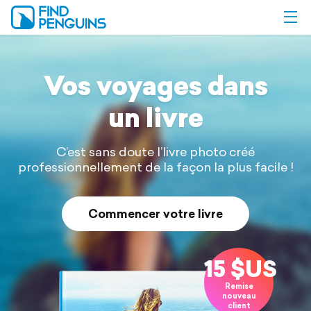
Vos voyages dans
un livre
C’est sans doute l’livre photo créé
professionnellement de la façon
la plus facile !
Commencer votre livre
15 $US
Remise
nouveau
client