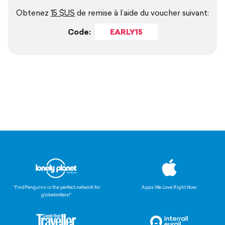
Obtenez
15 $US
de remise à l’aide du voucher suivant:
Code:
EARLY15
“FindPenguins is the perfect network for
Apps We Love Right Now
globetrotters!”