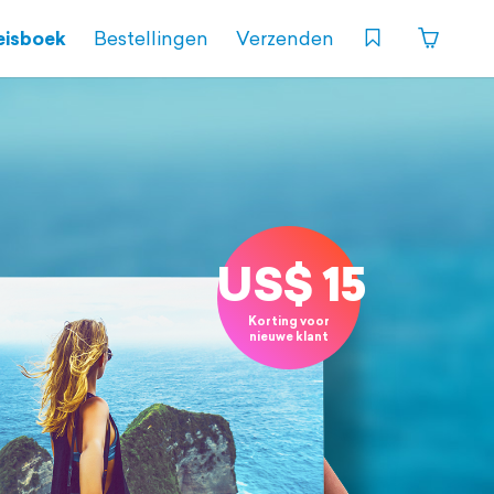
eisboek
Bestellingen
Verzenden
US$ 15
Korting voor
nieuwe klant