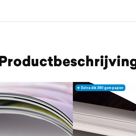
Productbeschrijvin
Extra dik 380 gsm papier