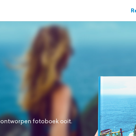
R
el ontworpen
fotoboek ooit.