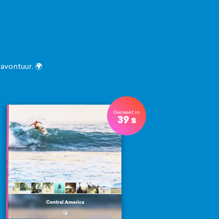
 avontuur. 🌍
Gemaakt in
39 s