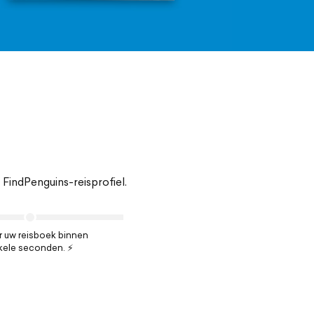
indPenguins-reisprofiel.
 uw reisboek binnen
kele seconden. ⚡️