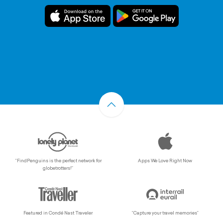
“FindPenguins is the perfect network for
Apps We Love Right Now
globetrotters!”
Featured in Condé Nast Traveler
“Capture your travel memories”