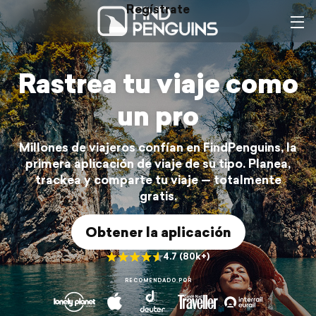
Regístrate
Iniciar sesión
Rastrea tu viaje como
un pro
Millones de viajeros confían en FindPenguins, la
primera aplicación de viaje de su tipo. Planea,
trackea y comparte tu viaje — totalmente
gratis.
Obtener la aplicación
4.7 (80k+)
RECOMENDADO POR