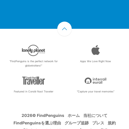
“FindPenguins is the perfect network for
Apps We Love Right Now
globetrotters!”
Featured in Condé Nast Traveler
“Capture your travel memories”
2026© FindPenguins
ホーム
当社について
FindPenguinsを選ぶ理由
グループ追跡
プレス
規約