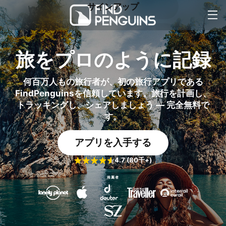
サインアップ
ログイン
旅をプロのように記録
何百万人もの旅行者が、初の旅行アプリである
FindPenguinsを信頼しています。旅行を計画し、
トラッキングし、シェアしましょう — 完全無料で
す。
アプリを入手する
4.7 (80千+)
推薦者