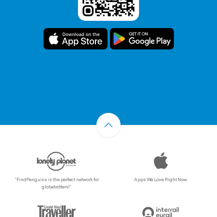
“FindPenguins is the perfect network for
Apps We Love Right Now
globetrotters!”