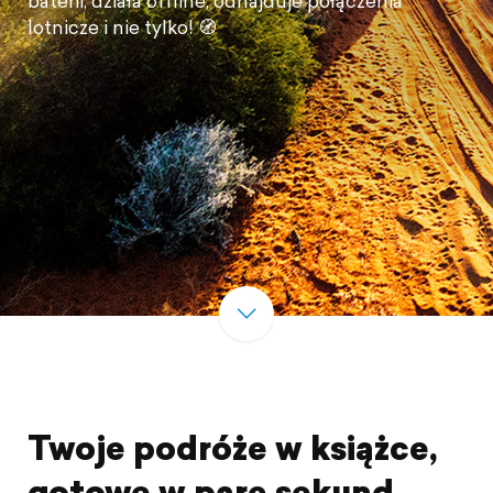
baterii, działa offline, odnajduje połączenia
lotnicze i nie tylko! 🧭
Twoje podróże w książce,
gotowe w parę sekund