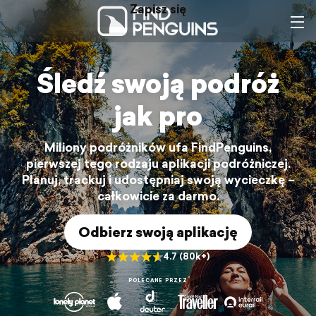
Zapisz się
Zaloguj się
Śledź swoją podróż
jak pro
Miliony podróżników ufa FindPenguins,
pierwszej tego rodzaju aplikacji podróżniczej.
Planuj, trackuj i udostępniaj swoją wycieczkę –
całkowicie za darmo.
Odbierz swoją aplikację
4.7 (80k+)
POLECANE PRZEZ