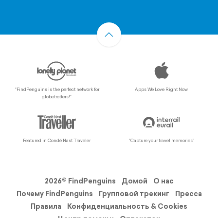
“FindPenguins is the perfect network for
Apps We Love Right Now
globetrotters!”
Featured in Condé Nast Traveler
“Capture your travel memories”
2026© FindPenguins
Домой
О нас
Почему FindPenguins
Групповой трекинг
Пресса
Правила
Конфиденциальность & Cookies