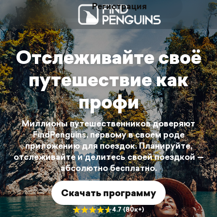
Регистрация
Войти
Отслеживайте своё
путешествие как
профи
Миллионы путешественников доверяют
FindPenguins, первому в своем роде
приложению для поездок. Планируйте,
отслеживайте и делитесь своей поездкой —
абсолютно бесплатно.
Скачать программу
4.7 (80к+)