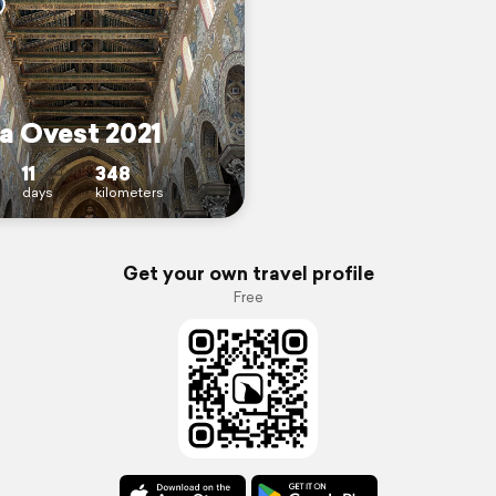
ia Ovest 2021
11
348
days
kilometers
Get your own travel profile
Free