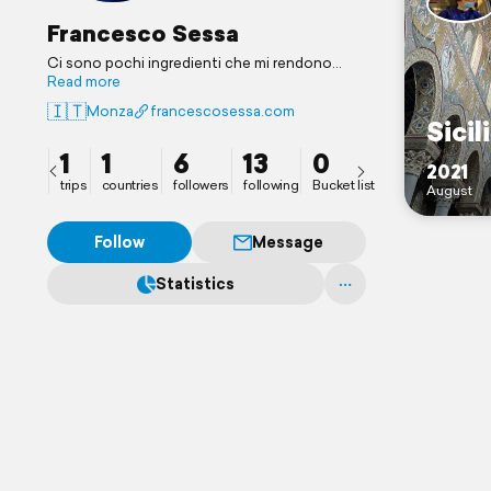
Francesco Sessa
Ci sono pochi ingredienti che mi rendono
Felice:
Read more
👨🏻‍🍳 ✈️ 🎭 👨🏻‍💻 🕺🔭 🏔
🇮🇹
Monza
francescosessa.com
Il segreto sta nel trovare le giuste dosi.
Sicil
1
1
6
13
0
2021
trips
countries
followers
following
Bucket list
August
Follow
Message
Statistics