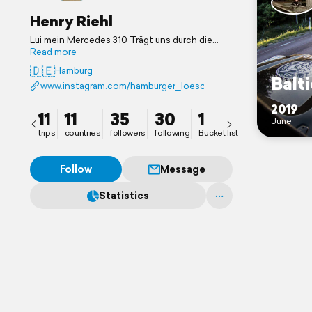
Henry Riehl
Lui mein Mercedes 310 Trägt uns durch die
Welt.
Read more
Bei Instagram unter Hamburger Löschzug zu
🇩🇪
Hamburg
finden
Balti
www.instagram.com/hamburger_loeschzug/
2019
11
11
35
30
1
June
trips
countries
followers
following
Bucket list
Follow
Message
Statistics