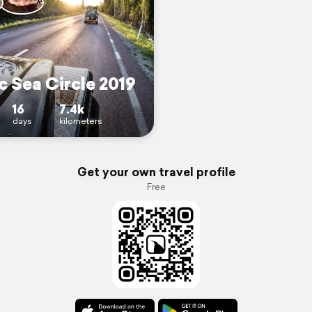
c Sea Circle 2019
16
7.4k
days
kilometers
Get your own travel profile
Free