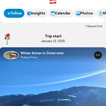
Follow
Insights
Calendar
Photos
S
Newest first
Trip start
January 22, 2025
Wilder Kaiser in Österreich
PickyonTour.