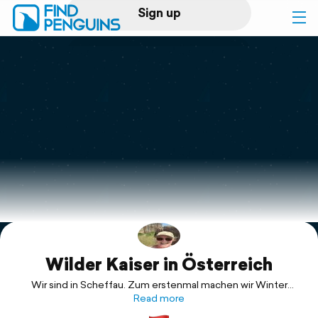
Sign up
Log in
Home
Print a book
Flyover video
Explore
Wilder Kaiser in Österreich
Support
Wir sind in Scheffau. Zum erstenmal machen wir Winter
Camping. Morgen werden wir die Pisten unsicher machen 😁.
Read more