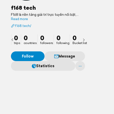
f168 tech
F168 là nền tảng giải trí trực tuyến nổi bật,
mang đến hệ sinh thái đa dạng từ cá cược thể
Read more
thao, casino trực tuyến đến các trò chơi điện
f168.tech/
tử hấp dẫn. Truy cập: https://f168.tech/
0
0
0
0
0
trips
countries
followers
following
Bucket list
Follow
Message
Statistics