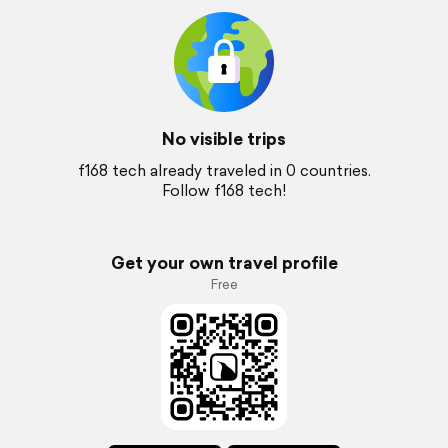
No visible trips
f168 tech already traveled in 0 countries.
Follow f168 tech!
Get your own travel profile
Free