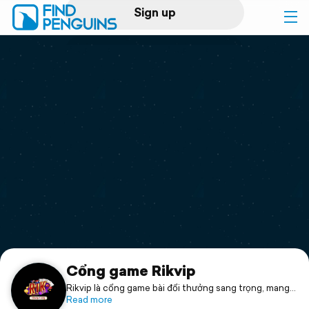
Sign up
Log in
Home
Print a book
Flyover video
Explore
Support
Cổng game Rikvip
Rikvip là cổng game bài đổi thưởng sang trọng, mang
đến trải nghiệm xa hoa, công bằng và tỷ lệ thắng cao.
Read more