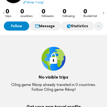
Hệ thống nạp rút nhanh, bảo mật tuyệt đối, nhiều sự
rikvip-1.org/
kiện hấp dẫn và phần thưởng giá trị mỗi ngày.
Website : https://rikvip-1.org/
0
0
0
0
0
trips
countries
followers
following
Bucket list
Follow
Message
Statistics
No visible trips
Cổng game Rikvip already traveled in 0 countries.
Follow Cổng game Rikvip!
Get your own travel profile