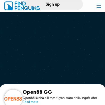
Sign up
Log in
Home
Print a book
Flyover video
Explore
Support
Open88 GG
Open88 là nhà cái trực tuyến được nhiều người chơi
lựa chọn nhờ nền tảng ổn định và hệ thống bảo mật
Read more