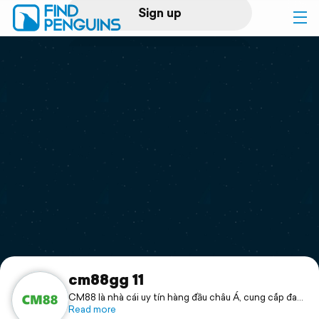
Sign up
Log in
Home
Print a book
Flyover video
Explore
Support
cm88gg 11
CM88 là nhà cái uy tín hàng đầu châu Á, cung cấp đa
dạng trò chơi cá cược như thể thao, casino, bắn cá và
Read more