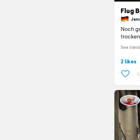
Flug 
Janua
Noch g
trocken
See trans
2 likes