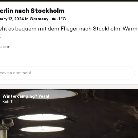
Berlin nach Stockholm
ry 12, 2024 in Germany ⋅ ☁️ -1 °C
eht es bequem mit dem Flieger nach Stockholm. Warm
.
lation
Wintercamping? Yeah!
Kati T.