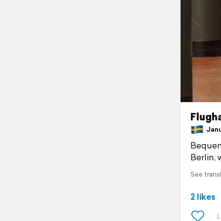
Flugh
Janua
Bequem 
Berlin,
See trans
2 likes