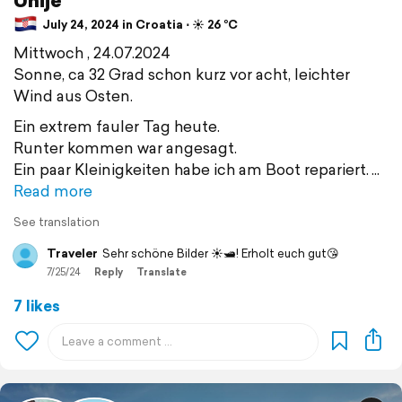
Unije
July 24, 2024 in Croatia ⋅ ☀️ 26 °C
Mittwoch , 24.07.2024
Sonne, ca 32 Grad schon kurz vor acht, leichter
Wind aus Osten.
Ein extrem fauler Tag heute.
Runter kommen war angesagt.
Ein paar Kleinigkeiten habe ich am Boot repariert.
Read more
See translation
Traveler
Sehr schöne Bilder ☀️🛥️! Erholt euch gut😘
7/25/24
Reply
Translate
7 likes