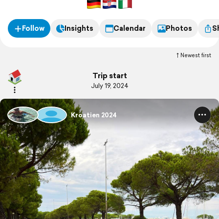
Follow
Insights
Calendar
Photos
S
Newest first
Trip start
July 19, 2024
Kroatien 2024