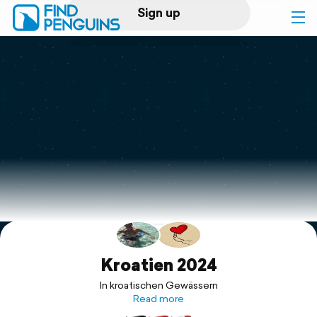
Sign up
Log in
Home
Print a book
Flyover video
Explore
Support
Kroatien 2024
In kroatischen Gewässern
Read more