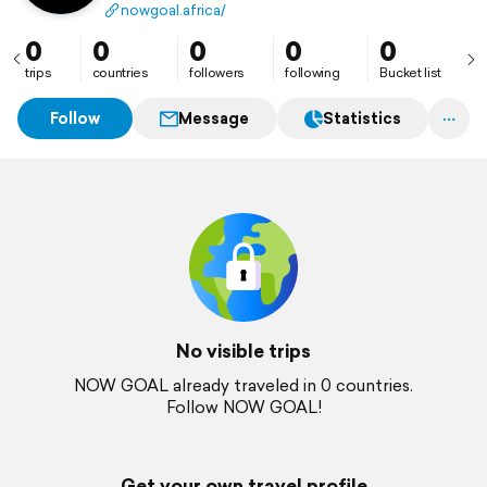
nhanh và chính xác. Người dùng có thể dễ dàng theo
nowgoal.africa/
dõi tỷ số trận đấu theo thời gian thực,
0
0
0
0
0
trips
countries
followers
following
Bucket list
Follow
Message
Statistics
No visible trips
NOW GOAL already traveled in 0 countries.
Follow NOW GOAL!
Get your own travel profile