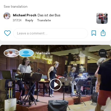
See translation
Michael Proch
Das ist der Bus
3/17/24
Reply
Translate
Vietnam