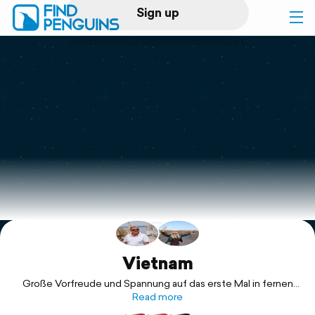
Sign up
Log in
Home
Print a book
Flyover video
Explore
Support
Vietnam
Große Vorfreude und Spannung auf das erste Mal in fernen
Osten. Aber auch ein seltsames Gefühl, da ich seinerzeit den
Read more
jahrelangen Krieg in Vietnam noch (aus der Ferne)