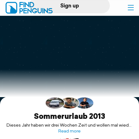
Sign up
Log in
Home
Print a book
Flyover video
Explore
Support
Sommerurlaub 2013
Dieses Jahr haben wir drei Wochen Zeit und wollen mal wieder
in Richtung Süden fahren...
Read more