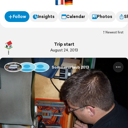
Follow
Insights
Calendar
Photos
S
Newest first
Trip start
August 24, 2013
Sommerurlaub 2013