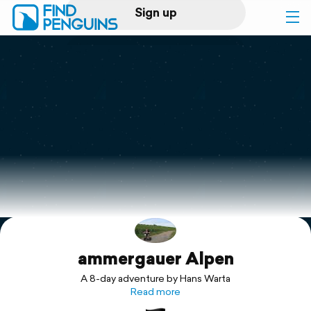
Sign up
Log in
Home
Print a book
Flyover video
Explore
ammergauer Alpen
Support
A 8-day adventure by Hans Warta
Read more