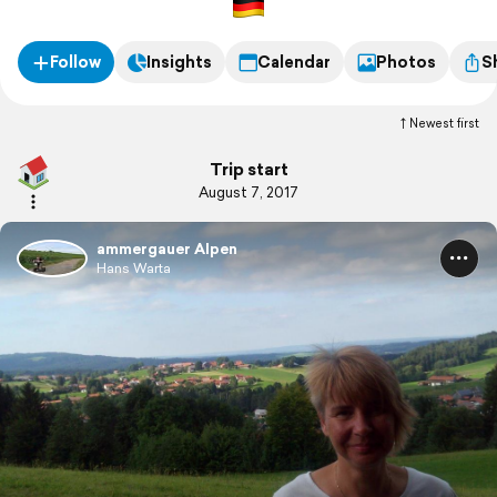
Follow
Insights
Calendar
Photos
S
Newest first
Trip start
August 7, 2017
ammergauer Alpen
Hans Warta