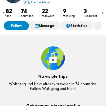
🇩🇪
Deutschland
82
74
22
9
3
trips
countries
followers
following
Bucket list
Follow
Message
Statistics
No visible trips
Wolfgang und Heidi already traveled in 74 countries.
Follow Wolfgang und Heidi!
Get your own travel profile