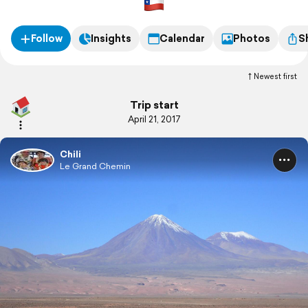
Follow
Insights
Calendar
Photos
S
Newest first
Trip start
April 21, 2017
Chili
Le Grand Chemin