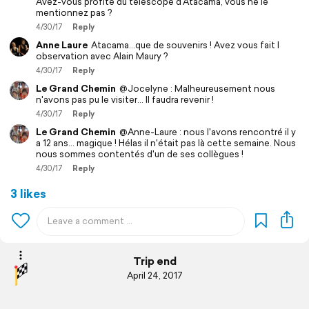
Avez-vous profité du téléscope d'Atacama, vous ne le
mentionnez pas ?
4/30/17
Reply
Anne Laure
Atacama...que de souvenirs ! Avez vous fait l
observation avec Alain Maury ?
4/30/17
Reply
Le Grand Chemin
@Jocelyne : Malheureusement nous
n'avons pas pu le visiter... Il faudra revenir !
4/30/17
Reply
Le Grand Chemin
@Anne-Laure : nous l'avons rencontré il y
a 12 ans... magique ! Hélas il n'était pas là cette semaine. Nous
nous sommes contentés d'un de ses collègues !
4/30/17
Reply
3 likes
Trip end
April 24, 2017