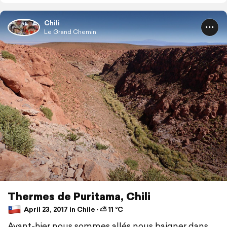
Chili
Le Grand Chemin
Thermes de Puritama, Chili
April 23, 2017 in Chile ⋅ ⛅ 11 °C
Avant-hier nous sommes allés nous baigner dans