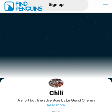
Sign up
Log in
Home
Print a book
Flyover video
Explore
Chili
Support
A short but fine adventure by Le Grand Chemin
Read more