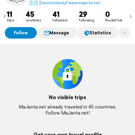
Mittlerweile sind wir Vollzeit-Reisende und erkunden
🇩🇪
Deutschland
www.majanta.net
so auf vier Rädern die Welt.
11
45
41
29
0
trips
countries
followers
following
Bucket list
Follow
Message
Statistics
No visible trips
MaJanta.net already traveled in 45 countries.
Follow MaJanta.net!
Get your own travel profile