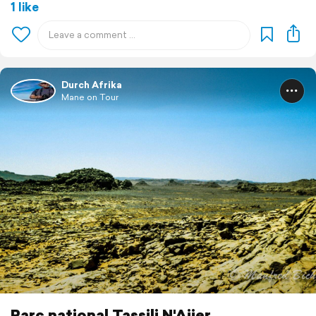
1 like
Durch Afrika
Mane on Tour
Parc national Tassili N'Ajjer