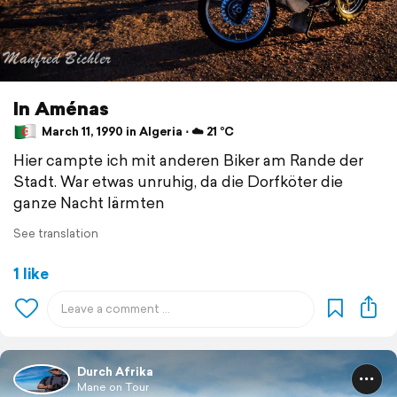
In Aménas
March 11, 1990 in Algeria ⋅ ☁️ 21 °C
Hier campte ich mit anderen Biker am Rande der
Stadt. War etwas unruhig, da die Dorfköter die
ganze Nacht lärmten
See translation
1 like
Durch Afrika
Mane on Tour