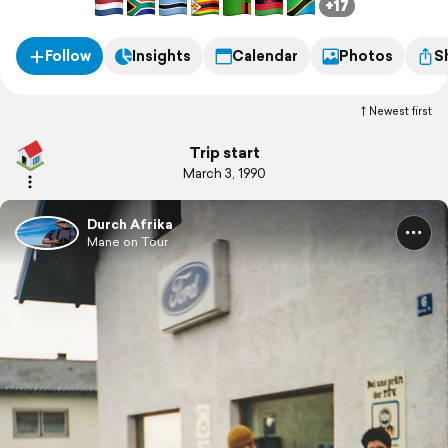
+17
Follow
Insights
Calendar
Photos
S
Newest first
Trip start
March 3, 1990
Durch Afrika
Mane on Tour