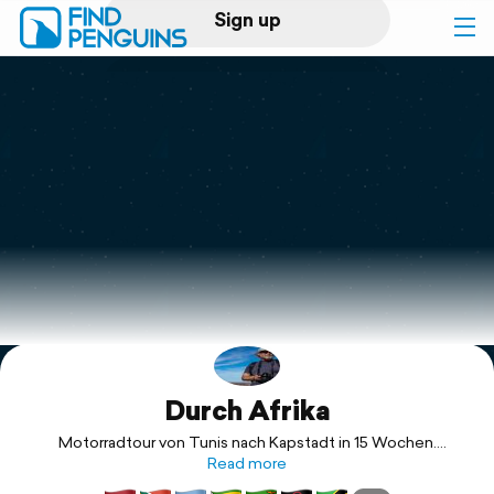
Sign up
Log in
Home
Print a book
Flyover video
Explore
Durch Afrika
Support
Motorradtour von Tunis nach Kapstadt in 15 Wochen.
Strecke 26.000km
Read more