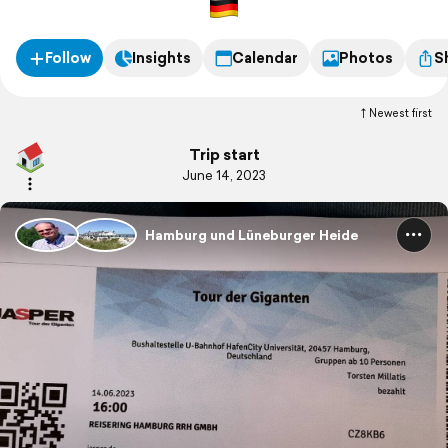
Follow
Insights
Calendar
Photos
S
Newest first
Trip start
June 14, 2023
Hamburg und Lüneburger Heide