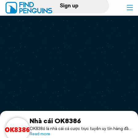
Sign up
Log in
Home
Print a book
Flyover video
Explore
Support
Nhà cái OK8386
OK8386 là nhà cái cá cược trực tuyến uy tín hàng đầu
Việt Nam, cung cấp đa dạng trò chơi thể thao, casino,
Read more