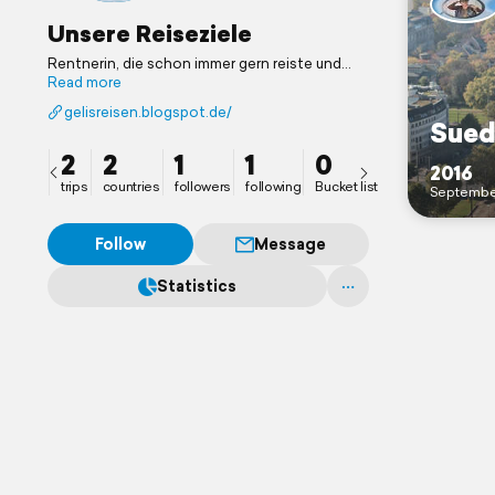
Unsere Reiseziele
Rentnerin, die schon immer gern reiste und
feststellt, es lässt noch lange nicht nach, der
Read more
Wunsch die Welt zu erkunden, denn 96 Länder
gelisreisen.blogspot.de/
haben wir gesehen...es geht weiter...
Sued
2
2
1
1
0
2016
trips
countries
followers
following
Bucket list
Septembe
Follow
Message
Statistics