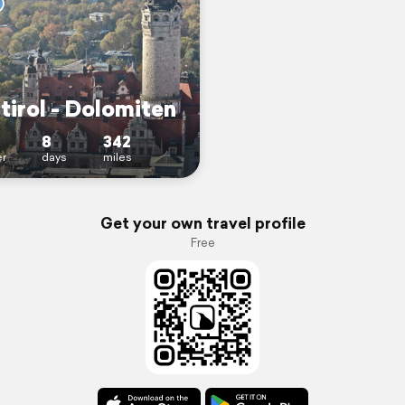
tirol - Dolomiten
8
342
r
days
miles
Get your own travel profile
Free