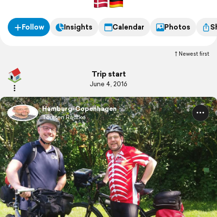
Follow
Insights
Calendar
Photos
S
Newest first
Trip start
June 4, 2016
Hamburg-Copenhagen
Torsten Radtke