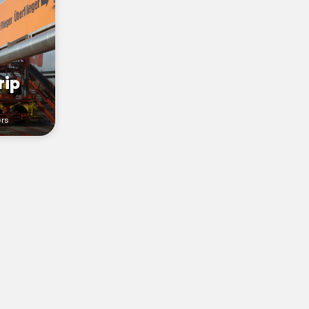
rip
ers