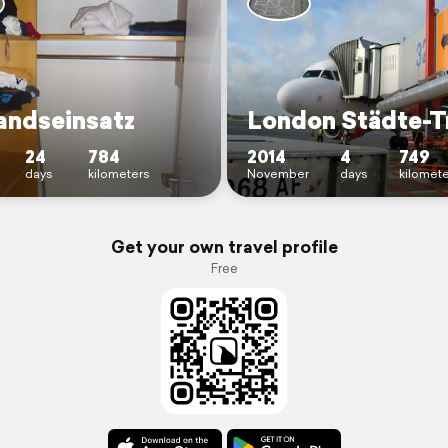
andseinsatz
London Städte-T
24
784
2014
4
749
days
kilometers
November
days
kilomet
Get your own travel profile
Free