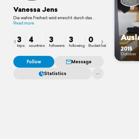
Vanessa Jens
Die wahre Freiheit wird erreicht durch das
Reisen alleine und das kennen lernen von sich
Read more
selbst.
Ausl
3
4
3
3
0
trips
countries
followers
following
Bucket list
2015
October
Follow
Message
Statistics