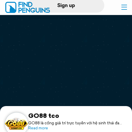
Sign up
Log in
Home
Print a book
Flyover video
Explore
Support
GO88 tco
GO88 là cổng giải trí trực tuyến với hệ sinh thái đa
dạng gồm game bài, casino và cá cược thể thao hấp
Read more